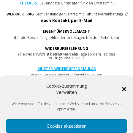
CHECKLISTE
(Benötigte Unterlagen für den Ortstermin)
//
WERKVERTRAG
(Sachverständigenvertrag mit Haftungsvereinbarung)
nach Kontakt per E-Mail
EIGENTÜMERVOLLMACHT
(für die Beschaffung fehlender Unterlagen bei den Behörden)
WIDERRUFSBELEHRUNG
(die Widerrufsfrist beträgt vierzehn Tage ab dem Tag des
Vertragsabschlusses)
MUSTER-WIDERRUFSFORMULAR
(wenn Sie den Vertrag widerrufen wollen)
BESTÄTIGUNG VORZEITIGER LEISTUNGSFORDERUNG
(Auftrag zum
Cookie-Zustimmung
Beginn der Arbeit vor Ende der Widerrufsfrist)
verwalten
EINWILLIGUNG ZUR VERARBEITUNG PERSONENBEZOGENER
Wir verwenden Cookies, um unsere Website und unseren Service zu
DATEN
gemäß Art. 6 Abs. 1 Buchst. a) DSGVO
optimieren.
(folgt)
ALLE DOKUMENTE
als ZIP-Datei
Cookies akzeptieren