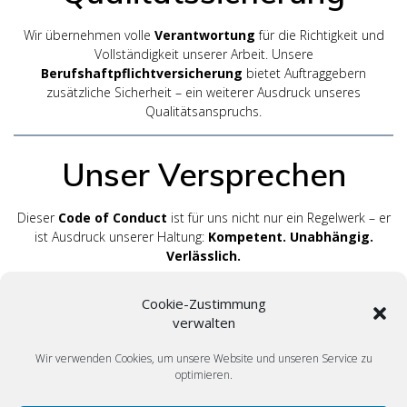
Wir übernehmen volle
Verantwortung
für die Richtigkeit und
Vollständigkeit unserer Arbeit. Unsere
Berufshaftpflichtversicherung
bietet Auftraggebern
zusätzliche Sicherheit – ein weiterer Ausdruck unseres
Qualitätsanspruchs.
Unser Versprechen
Dieser
Code of Conduct
ist für uns nicht nur ein Regelwerk – er
ist Ausdruck unserer Haltung:
Kompetent. Unabhängig.
Verlässlich.
Wenn Sie Wert auf
fachlich fundierte, objektive und
Cookie-Zustimmung
transparente Immobilienbewertungen
legen, sind Sie bei
verwalten
SEDOPLAN
genau richtig.
Wir verwenden Cookies, um unsere Website und unseren Service zu
Kontaktieren
Sie uns jetzt
für ein unverbindliches
optimieren.
Erstgespräch – wir beraten Sie persönlich, kompetent und
diskret.