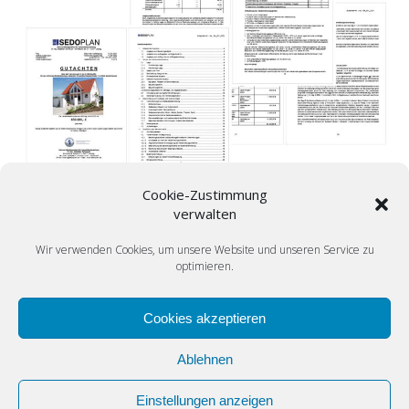
Muster der Verkehrswertgutachten von
SEDO
PLAN
Cookie-Zustimmung
verwalten
Gerne helfen wir Ihnen, wie bereits vielen anderen Kundinnen
und Kunden, bei Ihrem individuellen Anliegen.
Schnell und
Wir verwenden Cookies, um unsere Website und unseren Service zu
diskret
.
optimieren.
Sprechen Sie uns an.
Cookies akzeptieren
Ablehnen
Einstellungen anzeigen
© 2026 SEDOPLAN.de Immobilienbewertung Düsseldorf. Erstellt