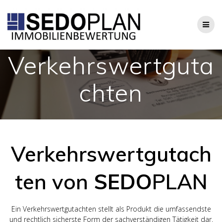
Zum
Inhalt
springen
Verkehrswertguta
chten
Verkehrswertgutach
ten von
SEDO
PLAN
Ein Verkehrswertgutachten stellt als Produkt die umfassendste
und rechtlich sicherste Form der sachverständigen Tätigkeit dar.