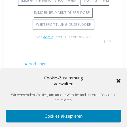
IMMOBILIENPREISE DÜSSELDORF
LAGE AUF DEM
IMMOBILIENMARKT DÜSSELDORF
WERTERMITTLUNG DÜSSELDORF
von
admin
unter 20. Februar 2026
0
Beitragsnavigation
Vorheriger
Vorherige:
Beitrag:
Nächster
Immobilienpreise in
Nächster:
Heizgesetz
Beitrag:
Düsseldorf steigen
gekippt: Was Eigentümer
Cookie-Zustimmung
wieder – aktuelle
jetzt wissen müssen
verwalten
Marktanalyse 2026
Wir verwenden Cookies, um unsere Website und unseren Service zu
optimieren.
Cookies akzeptieren