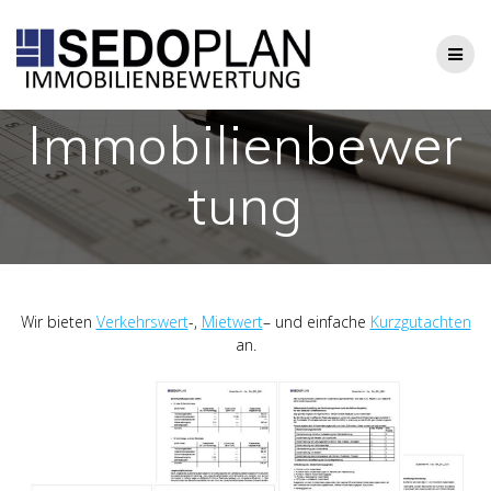
Zum
Inhalt
springen
Immobilienbewer
tung
Wir bieten
Verkehrswert
-,
Mietwert
– und einfache
Kurzgutachten
an.