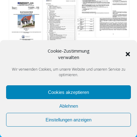
Cookie-Zustimmung
Möchten Sie mehr zu dem Ablauf einer Wertermittlung erfahren?
verwalten
Gerne können Sie uns hierzu unverbindlich
kontaktieren
.
Wir verwenden Cookies, um unsere Website und unseren Service zu
optimieren.
Cookies akzeptieren
Ablehnen
© 2026 SEDOPLAN.de Immobilienbewertung Düsseldorf. Erstellt
mit WordPress und dem Theme
EmpowerWP
.
Einstellungen anzeigen